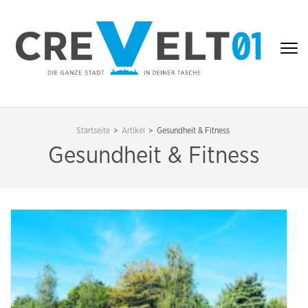
Zum
Inhalt
springen
(Enter
drücken)
CREVELT01 – DIE
GANZE STADT IN
Startseite
>
Artikel
>
Gesundheit & Fitness
DEINER TASCHE
Gesundheit & Fitness