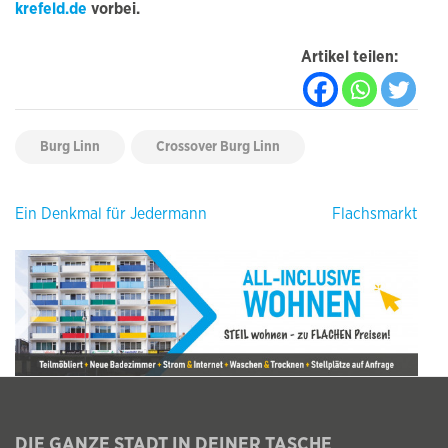
krefeld.de
vorbei.
Artikel teilen:
Burg Linn
Crossover Burg Linn
Beitragsnavigation
Ein Denkmal für Jedermann
Flachsmarkt
DIE GANZE STADT IN DEINER TASCHE