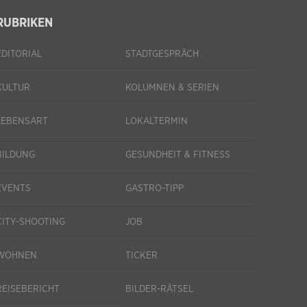
RUBRIKEN
EDITORIAL
STADTGESPRÄCH
KULTUR
KOLUMNEN & SERIEN
LEBENSART
LOKALTERMIN
BILDUNG
GESUNDHEIT & FITNESS
EVENTS
GASTRO-TIPP
CITY-SHOOTING
JOB
WOHNEN
TICKER
REISEBERICHT
BILDER-RÄTSEL