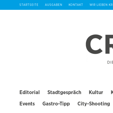
Zum
STARTSEITE
AUSGABEN
KONTAKT
WIR LIEBEN K
Inhalt
springen
(Enter
drücken)
Editorial
Stadtgespräch
Kultur
Events
Gastro-Tipp
City-Shooting