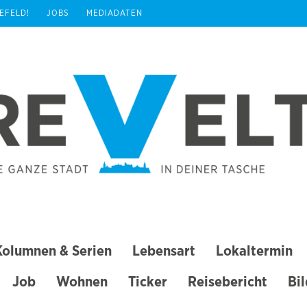
REFELD!
JOBS
MEDIADATEN
Kolumnen & Serien
Lebensart
Lokaltermin
Job
Wohnen
Ticker
Reisebericht
Bi