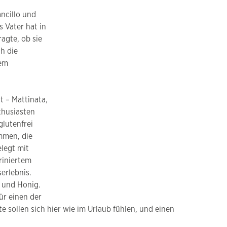
ancillo und
 Vater hat in
agte, ob sie
h die
dem
t – Mattinata,
thusiasten
glutenfrei
mmen, die
elegt mit
riniertem
erlebnis.
 und Honig.
ür einen der
 sollen sich hier wie im Urlaub fühlen, und einen