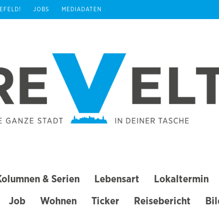
REFELD!
JOBS
MEDIADATEN
Kolumnen & Serien
Lebensart
Lokaltermin
Job
Wohnen
Ticker
Reisebericht
Bi