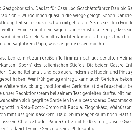
s Gastgeber sein. Das ist für Casa Leo Geschäftsführer Daniele S
radition – wurde ihnen quasi in die Wiege gelegt. Schon Danieles
ffnung hat sein Cousin schon mitgeholfen. Als dieser ihn dann fr
ollte Daniele nicht nein sagen. Und – er ist überzeugt, dass sic
n wird, denn Daniele Sancillos Tochter kommt schon jetzt nach 
en und sagt ihrem Papa, was sie gerne essen möchte.
m Casa Leo kommt zum großen Teil immer noch aus der alten Heima
kanten „Sporn“ des italienischen Stiefels. Die beiden Gastro-En
er „Cucina Italiana“. Und das auch, indem sie Nudeln und Pinsa 
gebot haben. Wer früh genug anfragt, kann auch Gerichte beko
ive Weiterentwicklung traditioneller Gerichte ist die Bruschetta b
e unser Redaktionsteam bei seinem Test genießen durfte. Mit ma
andelten sich gegrillte Sardellen in ein besonderes Geschmacks
aghetti in Rote-Beete-Creme mit Rucola, Ziegenkäse, Walnüssen
tten mit flüssigem Käsekern. Da blieb im Magenkaum noch Platz f
ousse au Chocolat oder Panna Cotta mit Erdbeeren. „Unsere Gäste
“, erklärt Daniele Sancillo seine Philosophie.