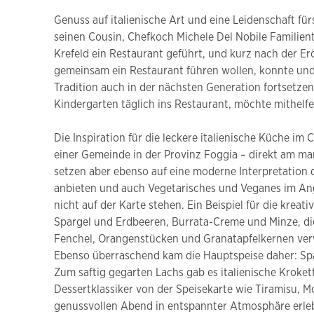
Genuss auf italienische Art und eine Leidenschaft für
seinen Cousin, Chefkoch Michele Del Nobile Familient
Krefeld ein Restaurant geführt, und kurz nach der Erö
gemeinsam ein Restaurant führen wollen, konnte und w
Tradition auch in der nächsten Generation fortsetze
Kindergarten täglich ins Restaurant, möchte mithelf
Die Inspiration für die leckere italienische Küche i
einer Gemeinde in der Provinz Foggia – direkt am mar
setzen aber ebenso auf eine moderne Interpretation d
anbieten und auch Vegetarisches und Veganes im An
nicht auf der Karte stehen. Ein Beispiel für die kreat
Spargel und Erdbeeren, Burrata-Creme und Minze, di
Fenchel, Orangenstücken und Granatapfelkernen verw
Ebenso überraschend kam die Hauptspeise daher: Sp
Zum saftig gegarten Lachs gab es italienische Kroke
Dessertklassiker von der Speisekarte wie Tiramisu, M
genussvollen Abend in entspannter Atmosphäre erleben