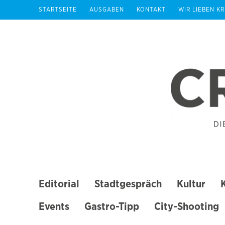
Zum
STARTSEITE
AUSGABEN
KONTAKT
WIR LIEBEN K
Inhalt
springen
(Enter
drücken)
Editorial
Stadtgespräch
Kultur
Events
Gastro-Tipp
City-Shooting