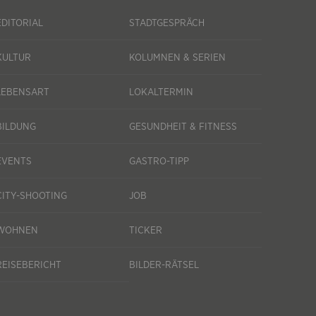
EDITORIAL
STADTGESPRÄCH
KULTUR
KOLUMNEN & SERIEN
LEBENSART
LOKALTERMIN
BILDUNG
GESUNDHEIT & FITNESS
EVENTS
GASTRO-TIPP
CITY-SHOOTING
JOB
WOHNEN
TICKER
REISEBERICHT
BILDER-RÄTSEL