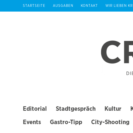
Zum
STARTSEITE
AUSGABEN
KONTAKT
WIR LIEBEN K
Inhalt
springen
(Enter
drücken)
Editorial
Stadtgespräch
Kultur
Events
Gastro-Tipp
City-Shooting