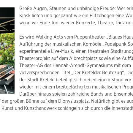
Große Augen, Staunen und unbändige Freude: Wer erinn
Kiosk liefen und gespannt wie ein Flitzebogen eine Wu
wenn wir Ende Juni wieder Konzerte, Theater, Tanz und
Es wird Walking Acts vom Puppentheater „Blaues Haus
Aufführung der musikalischen Komödie „Pudelpunk So
experimentelle Live-Musik, einen theatralen Stadtrund
Theaterprojekt auf dem Albrechtplatz sowie eine Auff
Theater-AG des Hannah-Arendt-Gymnasiums mit dem
vielversprechenden Titel „Der Krefelder Beutezug“. Di
der Stadt Krefeld beteiligt sich neben einem Stand v
wieder mit einem breitgefächerten musikalischen Pro
Darüber hinaus spielen zahlreiche Bands und Ensembl
f der großen Bühne auf dem Dionysiusplatz. Natürlich gibt es a
r Kunst und Kunsthandwerk schlängeln sich durch die Innenstadt,