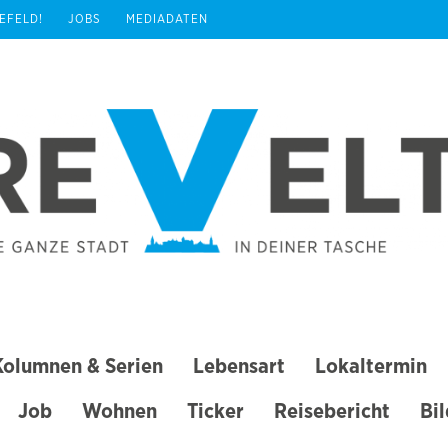
REFELD!
JOBS
MEDIADATEN
Kolumnen & Serien
Lebensart
Lokaltermin
Job
Wohnen
Ticker
Reisebericht
Bi