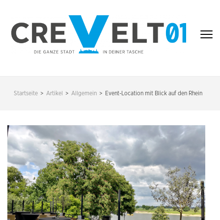
Zum
Inhalt
springen
(Enter
drücken)
CREVELT01 – DIE
GANZE STADT IN
Startseite
>
Artikel
>
Allgemein
>
Event-Location mit Blick auf den Rhein
DEINER TASCHE