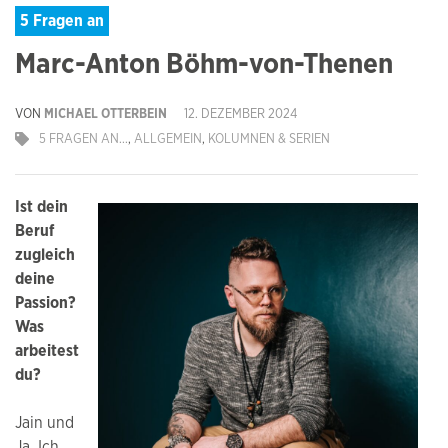
5 Fragen an
Marc-Anton Böhm-von-Thenen
VON
MICHAEL OTTERBEIN
12. DEZEMBER 2024
5 FRAGEN AN...
,
ALLGEMEIN
,
KOLUMNEN & SERIEN
Ist dein
Beruf
zugleich
deine
Passion?
Was
arbeitest
du?
Jain und
Ja. Ich