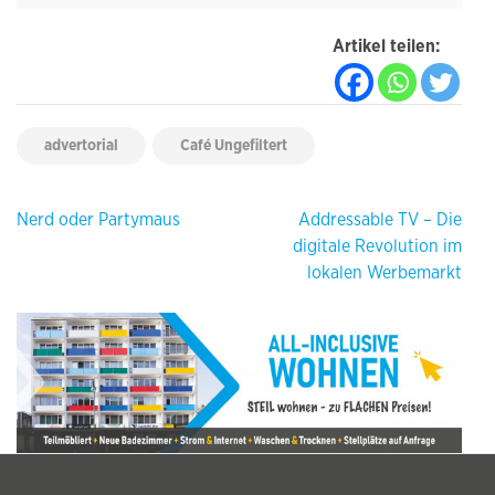
Artikel teilen:
advertorial
Café Ungefiltert
Beitragsnavigation
Nerd oder Partymaus
Addressable TV – Die
digitale Revolution im
lokalen Werbemarkt