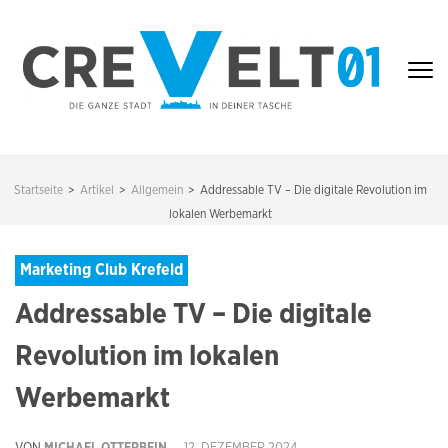
Zum
Inhalt
springen
(Enter
drücken)
CREVELT01 – DIE
GANZE STADT IN
Startseite
>
Artikel
>
Allgemein
>
Addressable TV – Die digitale Revolution im
DEINER TASCHE
lokalen Werbemarkt
Marketing Club Krefeld
Addressable TV – Die digitale
Revolution im lokalen
Werbemarkt