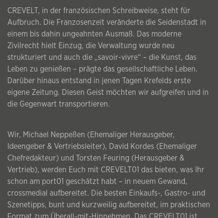
CREVELT, in der französischen Schreibweise, steht für
Aufbruch. Die Franzosenzeit veränderte die Seidenstadt in
einem bis dahin ungeahnten Ausmaß. Das moderne
Zivilrecht hielt Einzug, die Verwaltung wurde neu
strukturiert und auch die „savoir-vivre“ – die Kunst, das
Leben zu genießen – prägte das gesellschaftliche Leben.
Darüber hinaus entstand in jenen Tagen Krefelds erste
eigene Zeitung. Diesen Geist möchten wir aufgreifen und in
die Gegenwart transportieren.
Wir, Michael Neppeßen (Ehemaliger Herausgeber,
Ideengeber & Vertriebsleiter), David Kordes (Ehemaliger
Chefredakteur) und Torsten Feuring (Herausgeber &
Vertrieb), werden Euch mit CREVELT01 das bieten, was Ihr
schon am port01 geschätzt habt – in neuem Gewand,
crossmedial aufbereitet. Die besten Einkaufs-, Gastro- und
Szenetipps, bunt und kurzweilig aufbereitet, im praktischen
Format zum Überall-mit-Hinnehmen. Das CREVELT01 ist