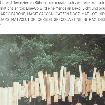
it drei differenzierten Bühnen, die musikalisch zwar elektronis
nationalen top Line-Up wird eine Menge an Deko, Licht und Soun
al: MARCO FARONE, MAGIT CACOON, CATZ´N DOGZ, MAT. JOE, HI
MS, MATVOLUTION, CHRIS EL GRECO, JVSTINB, NITRAX, DISI & 
!“