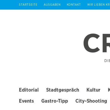
Zum
STARTSEITE
AUSGABEN
KONTAKT
WIR LIEBEN K
Inhalt
springen
(Enter
drücken)
Editorial
Stadtgespräch
Kultur
Events
Gastro-Tipp
City-Shooting