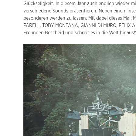
Glückseligkeit. In diesem Jahr auch endlich wieder m
verschiedene Sounds präsentieren. Neben einem inter
besonderen werden zu lassen. Mit dabei dieses M
FARELL, TOBY MONTANA, GIANNI DI MURO, FELIX ADA
Freunden Bescheid und schreit es in die Welt hinaus