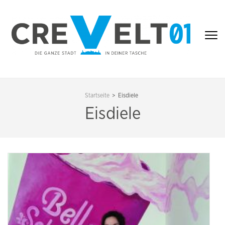
Zum
Inhalt
springen
(Enter
drücken)
CREVELT01 – DIE
GANZE STADT IN
Startseite
>
Eisdiele
DEINER TASCHE
Eisdiele