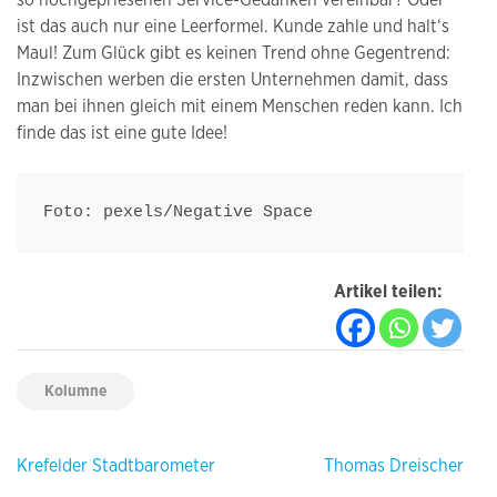
so hochgepriesenen Service-Gedanken vereinbar? Oder
ist das auch nur eine Leerformel. Kunde zahle und halt‘s
Maul! Zum Glück gibt es keinen Trend ohne Gegentrend:
Inzwischen werben die ersten Unternehmen damit, dass
man bei ihnen gleich mit einem Menschen reden kann. Ich
finde das ist eine gute Idee!
Foto: pexels/Negative Space
Artikel teilen:
Kolumne
Beitragsnavigation
Krefelder Stadtbarometer
Thomas Dreischer