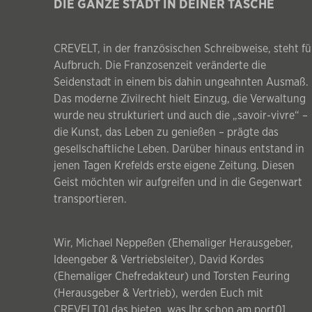
DIE GANZE STADT IN DEINER TASCHE
CREVELT, in der französischen Schreibweise, steht fü
Aufbruch. Die Franzosenzeit veränderte die
Seidenstadt in einem bis dahin ungeahnten Ausmaß.
Das moderne Zivilrecht hielt Einzug, die Verwaltung
wurde neu strukturiert und auch die „savoir-vivre“ –
die Kunst, das Leben zu genießen – prägte das
gesellschaftliche Leben. Darüber hinaus entstand in
jenen Tagen Krefelds erste eigene Zeitung. Diesen
Geist möchten wir aufgreifen und in die Gegenwart
transportieren.
Wir, Michael Neppeßen (Ehemaliger Herausgeber,
Ideengeber & Vertriebsleiter), David Kordes
(Ehemaliger Chefredakteur) und Torsten Feuring
(Herausgeber & Vertrieb), werden Euch mit
CREVELT01 das bieten, was Ihr schon am port01