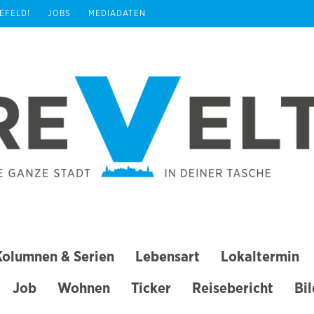
REFELD!
JOBS
MEDIADATEN
Kolumnen & Serien
Lebensart
Lokaltermin
Job
Wohnen
Ticker
Reisebericht
Bi