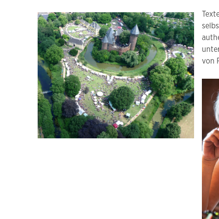
Text
selb
auth
unte
von 