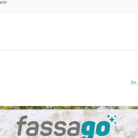
ann
Im 