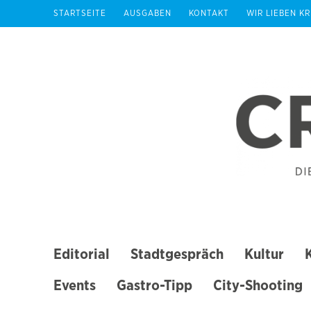
Zum
STARTSEITE
AUSGABEN
KONTAKT
WIR LIEBEN K
Inhalt
springen
(Enter
drücken)
Editorial
Stadtgespräch
Kultur
Events
Gastro-Tipp
City-Shooting