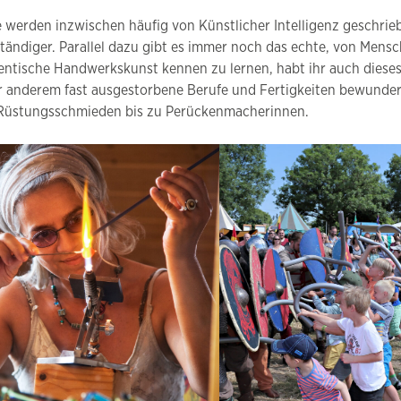
e werden inzwischen häufig von Künstlicher Intelligenz geschri
ständiger. Parallel dazu gibt es immer noch das echte, von Men
entische Handwerkskunst kennen zu lernen, habt ihr auch dieses
r anderem fast ausgestorbene Berufe und Fertigkeiten bewunder
Rüstungsschmieden bis zu Perückenmacherinnen.