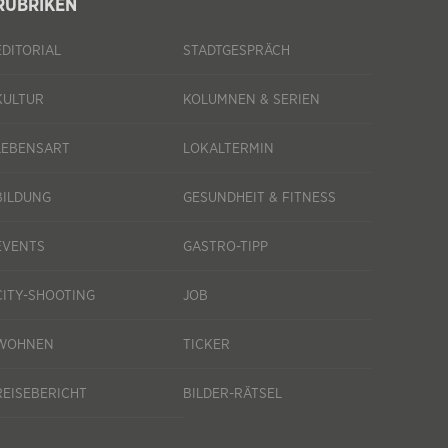
RUBRIKEN
EDITORIAL
STADTGESPRÄCH
KULTUR
KOLUMNEN & SERIEN
LEBENSART
LOKALTERMIN
BILDUNG
GESUNDHEIT & FITNESS
EVENTS
GASTRO-TIPP
CITY-SHOOTING
JOB
WOHNEN
TICKER
REISEBERICHT
BILDER-RÄTSEL