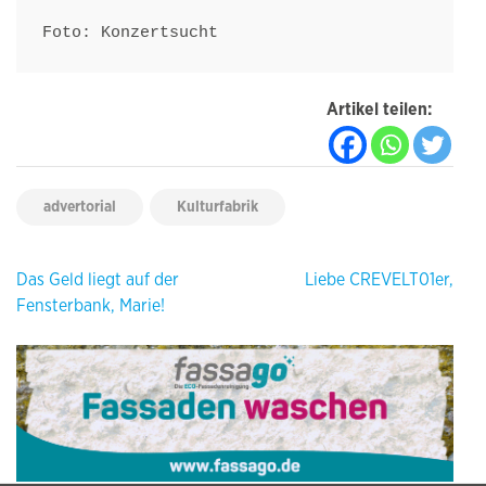
Foto: Konzertsucht
Artikel teilen:
advertorial
Kulturfabrik
Beitragsnavigation
Das Geld liegt auf der
Liebe CREVELT01er,
Fensterbank, Marie!