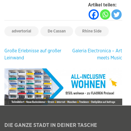
Artikel teilen:
advertorial
De Cassan
Rhine Side
Beitragsnavigation
Große Erlebnisse auf großer
Galeria Electronica – Art
Leinwand
meets Music
DIE GANZE STADT IN DEINER TASCHE