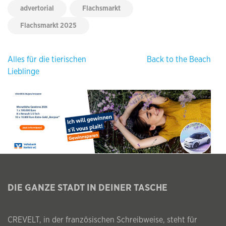
advertorial
Flachsmarkt
Flachsmarkt 2025
Beitragsnavigation
Alles für die tierischen
Back to the Beach
Lieblinge
DIE GANZE STADT IN DEINER TASCHE
CREVELT, in der französischen Schreibweise, steht für