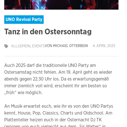
UNO Revival Party
Tanz in den Ostersonntag
VON
MICHAEL OTTERBEIN
4. APRIL 2025
ALLGEMEIN
,
EVENTS
Auch 2025 darf die traditionelle UNO Party am
Ostersamstag nicht fehlen. Am 19. April geht es wieder
abends gegen 22.30 Uhr los. Da es erwartungsgemäß
immer ziemlich voll wird, erscheint ihr am besten so
„früh“ wie möglich.
An Musik erwartet euch, wie ihr es von den UNO Partys
kennt, House, Pop, Classics, Charts und Oldschool. Am
Plattenteller heizen euch in der Osternacht DJ TK
(einigen von euch vielleicht aus dem „Sir Walter“ in