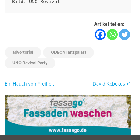
Bild: UNO Revival
Artikel teilen:
advertorial
ODEONTanzpalast
UNO Revival Party
Beitragsnavigation
Ein Hauch von Freiheit
David Kebekus +1