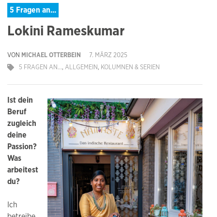
5 Fragen an...
Lokini Rameskumar
VON
MICHAEL OTTERBEIN
7. MÄRZ 2025
5 FRAGEN AN...
,
ALLGEMEIN
,
KOLUMNEN & SERIEN
Ist dein
Beruf
zugleich
deine
Passion?
Was
arbeitest
du?
Ich
betreibe