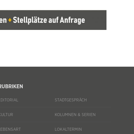
RUBRIKEN
EDITORIAL
STADTGESPRÄCH
KULTUR
KOLUMNEN & SERIEN
LEBENSART
LOKALTERMIN