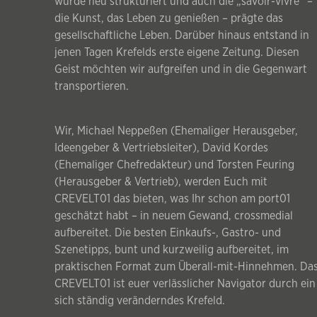
wurde neu strukturiert und auch die „savoir-vivre“ –
die Kunst, das Leben zu genießen – prägte das
gesellschaftliche Leben. Darüber hinaus entstand in
jenen Tagen Krefelds erste eigene Zeitung. Diesen
Geist möchten wir aufgreifen und in die Gegenwart
transportieren.
Wir, Michael Neppeßen (Ehemaliger Herausgeber,
Ideengeber & Vertriebsleiter), David Kordes
(Ehemaliger Chefredakteur) und Torsten Feuring
(Herausgeber & Vertrieb), werden Euch mit
CREVELT01 das bieten, was Ihr schon am port01
geschätzt habt – in neuem Gewand, crossmedial
aufbereitet. Die besten Einkaufs-, Gastro- und
Szenetipps, bunt und kurzweilig aufbereitet, im
praktischen Format zum Überall-mit-Hinnehmen. Da
CREVELT01 ist euer verlässlicher Navigator durch ein
sich ständig veränderndes Krefeld.