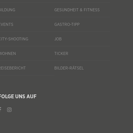
BILDUNG
GESUNDHEIT & FITNESS
EVENTS
GASTRO-TIPP
CITY-SHOOTING
JOB
WOHNEN
TICKER
REISEBERICHT
BILDER-RÄTSEL
FOLGE UNS AUF