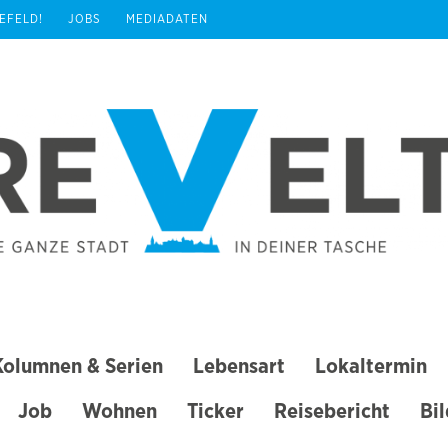
REFELD!
JOBS
MEDIADATEN
Kolumnen & Serien
Lebensart
Lokaltermin
Job
Wohnen
Ticker
Reisebericht
Bi