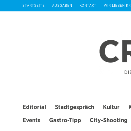
Zum
STARTSEITE
AUSGABEN
KONTAKT
WIR LIEBEN K
Inhalt
springen
(Enter
drücken)
Editorial
Stadtgespräch
Kultur
Events
Gastro-Tipp
City-Shooting