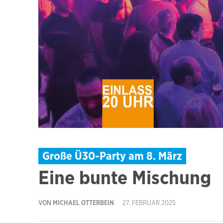
Große Ü30-Party am 8. März
Eine bunte Mischung
VON
MICHAEL OTTERBEIN
27. FEBRUAR 2025