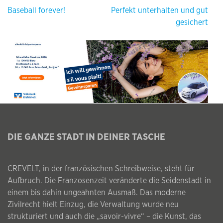
Beitragsnavigation
Baseball forever!
Perfekt unterhalten und gut
gesichert
DIE GANZE STADT IN DEINER TASCHE
CREVELT, in der französischen Schreibweise, steht für
Aufbruch. Die Franzosenzeit veränderte die Seidenstadt in
einem bis dahin ungeahnten Ausmaß. Das moderne
Zivilrecht hielt Einzug, die Verwaltung wurde neu
strukturiert und auch die „savoir-vivre“ – die Kunst, das