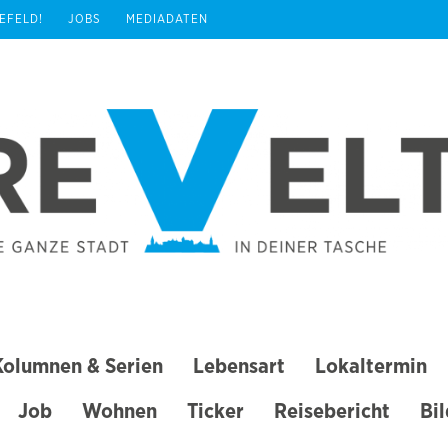
REFELD!
JOBS
MEDIADATEN
Kolumnen & Serien
Lebensart
Lokaltermin
Job
Wohnen
Ticker
Reisebericht
Bi