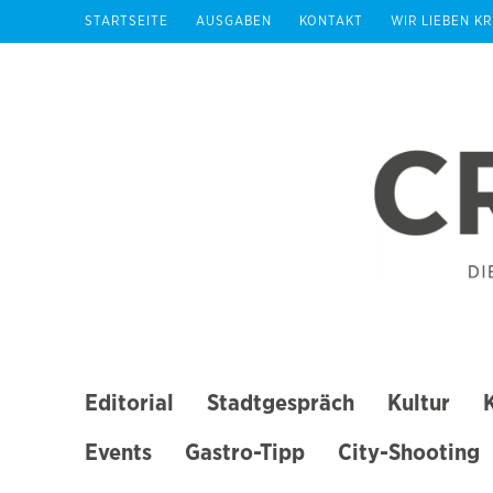
Zum
STARTSEITE
AUSGABEN
KONTAKT
WIR LIEBEN K
Inhalt
springen
(Enter
drücken)
Editorial
Stadtgespräch
Kultur
Events
Gastro-Tipp
City-Shooting