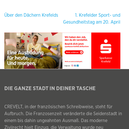
Beitragsnavigation
Über den Dächern Krefelds
1. Krefelder Sport- und
Gesundheitstag am 20. April
DIE GANZE STADT IN DEINER TASCHE
CREVELT, in der französischen Schreibweise, steht für
Aufbruch. Die Franzosenzeit veränderte die Seidenstadt in
einem bis dahin ungeahnten Ausmaß. Das moderne
Zivilrecht hielt Einzug, die Verwaltung wurde neu