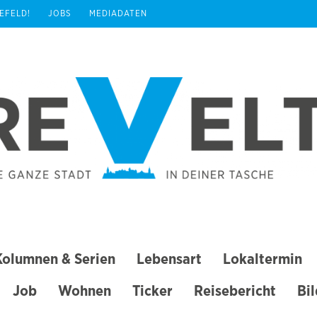
REFELD!
JOBS
MEDIADATEN
Kolumnen & Serien
Lebensart
Lokaltermin
Job
Wohnen
Ticker
Reisebericht
Bi