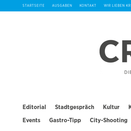
Zum
STARTSEITE
AUSGABEN
KONTAKT
WIR LIEBEN K
Inhalt
springen
(Enter
drücken)
Editorial
Stadtgespräch
Kultur
Events
Gastro-Tipp
City-Shooting