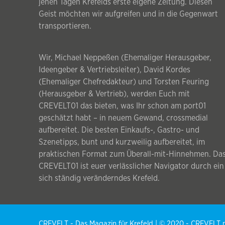
jenen Tagen Krefelds erste eigene Zeitung. Diesen
Geist möchten wir aufgreifen und in die Gegenwart
transportieren.
Wir, Michael Neppeßen (Ehemaliger Herausgeber,
Ideengeber & Vertriebsleiter), David Kordes
(Ehemaliger Chefredakteur) und Torsten Feuring
(Herausgeber & Vertrieb), werden Euch mit
CREVELT01 das bieten, was Ihr schon am port01
geschätzt habt – in neuem Gewand, crossmedial
aufbereitet. Die besten Einkaufs-, Gastro- und
Szenetipps, bunt und kurzweilig aufbereitet, im
praktischen Format zum Überall-mit-Hinnehmen. Da
CREVELT01 ist euer verlässlicher Navigator durch ein
sich ständig veränderndes Krefeld.
CREVELT - Das Magazin für Krefeld | © 2020 - CREVEL