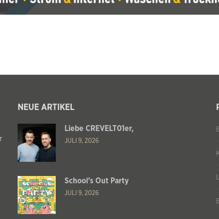
NEUE ARTIKEL
Liebe CREVELT01er,
r
JULI 9, 2026
School’s Out Party
JULI 9, 2026