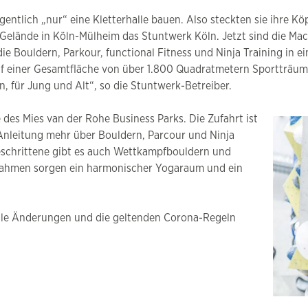
gentlich „nur“ eine Kletterhalle bauen. Also steckten sie ihre 
lände in Köln-Mülheim das Stuntwerk Köln. Jetzt sind die Mache
die Bouldern, Parkour, functional Fitness und Ninja Training in e
f einer Gesamtfläche von über 1.800 Quadratmetern Sportträume 
, für Jung und Alt“, so die Stuntwerk-Betreiber.
des Mies van der Rohe Business Parks. Die Zufahrt ist
 Anleitung mehr über Bouldern, Parcour und Ninja
geschrittene gibt es auch Wettkampfbouldern und
 Rahmen sorgen ein harmonischer Yogaraum und ein
tuelle Änderungen und die geltenden Corona-Regeln