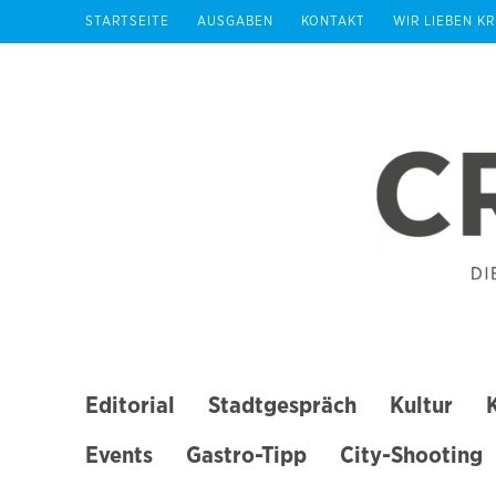
Zum
STARTSEITE
AUSGABEN
KONTAKT
WIR LIEBEN K
Inhalt
springen
(Enter
drücken)
Editorial
Stadtgespräch
Kultur
Events
Gastro-Tipp
City-Shooting