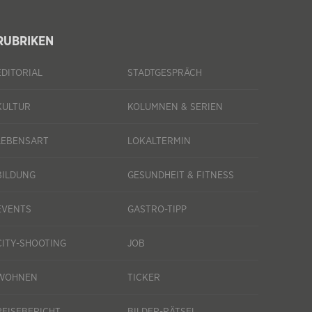
RUBRIKEN
EDITORIAL
STADTGESPRÄCH
KULTUR
KOLUMNEN & SERIEN
LEBENSART
LOKALTERMIN
BILDUNG
GESUNDHEIT & FITNESS
EVENTS
GASTRO-TIPP
CITY-SHOOTING
JOB
WOHNEN
TICKER
REISEBERICHT
BILDER-RÄTSEL