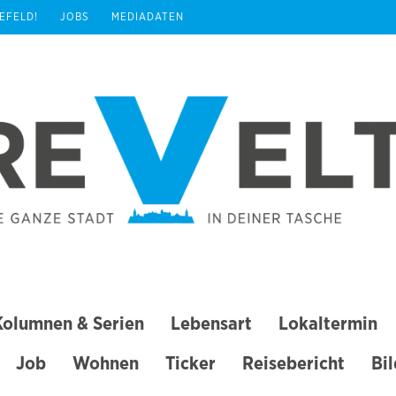
REFELD!
JOBS
MEDIADATEN
Kolumnen & Serien
Lebensart
Lokaltermin
Job
Wohnen
Ticker
Reisebericht
Bi