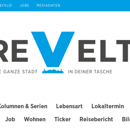
REFELD!
JOBS
MEDIADATEN
Kolumnen & Serien
Lebensart
Lokaltermin
Job
Wohnen
Ticker
Reisebericht
Bi