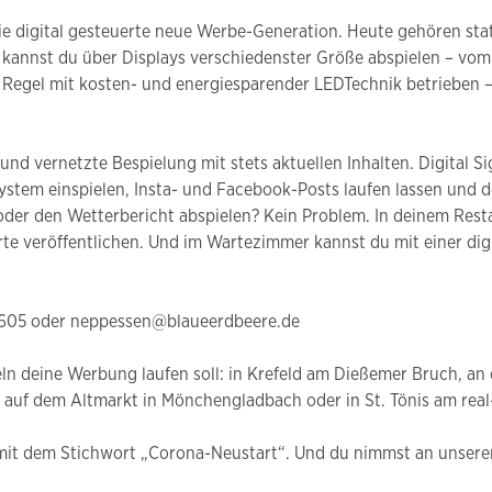
t die digital gesteuerte neue Werbe-Generation. Heute gehören 
kannst du über Displays verschiedenster Größe abspielen – vom 
Regel mit kosten- und energiesparender LEDTechnik betrieben 
e und vernetzte Bespielung mit stets aktuellen Inhalten. Digital 
stem einspielen, Insta- und Facebook-Posts laufen lassen und 
der den Wetterbericht abspielen? Kein Problem. In deinem Resta
 veröffentlichen. Und im Wartezimmer kannst du mit einer digi
42605 oder neppessen@blaueerdbeere.de
eln deine Werbung laufen soll: in Krefeld am Dießemer Bruch, a
u auf dem Altmarkt in Mönchengladbach oder in St. Tönis am rea
 mit dem Stichwort „Corona-Neustart“. Und du nimmst an unserer