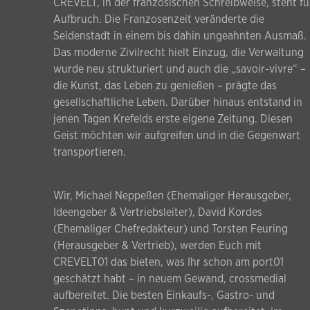
CREVELT, in der französischen Schreibweise, steht fü
Aufbruch. Die Franzosenzeit veränderte die
Seidenstadt in einem bis dahin ungeahnten Ausmaß.
Das moderne Zivilrecht hielt Einzug, die Verwaltung
wurde neu strukturiert und auch die „savoir-vivre“ –
die Kunst, das Leben zu genießen – prägte das
gesellschaftliche Leben. Darüber hinaus entstand in
jenen Tagen Krefelds erste eigene Zeitung. Diesen
Geist möchten wir aufgreifen und in die Gegenwart
transportieren.
Wir, Michael Neppeßen (Ehemaliger Herausgeber,
Ideengeber & Vertriebsleiter), David Kordes
(Ehemaliger Chefredakteur) und Torsten Feuring
(Herausgeber & Vertrieb), werden Euch mit
CREVELT01 das bieten, was Ihr schon am port01
geschätzt habt – in neuem Gewand, crossmedial
aufbereitet. Die besten Einkaufs-, Gastro- und