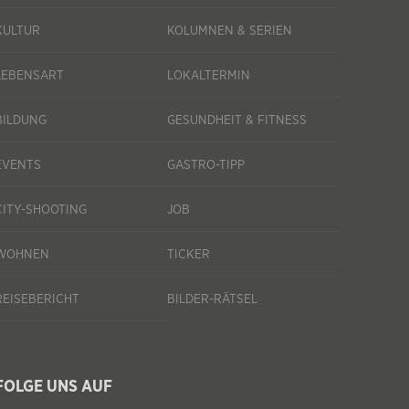
KULTUR
KOLUMNEN & SERIEN
LEBENSART
LOKALTERMIN
BILDUNG
GESUNDHEIT & FITNESS
EVENTS
GASTRO-TIPP
CITY-SHOOTING
JOB
WOHNEN
TICKER
REISEBERICHT
BILDER-RÄTSEL
FOLGE UNS AUF