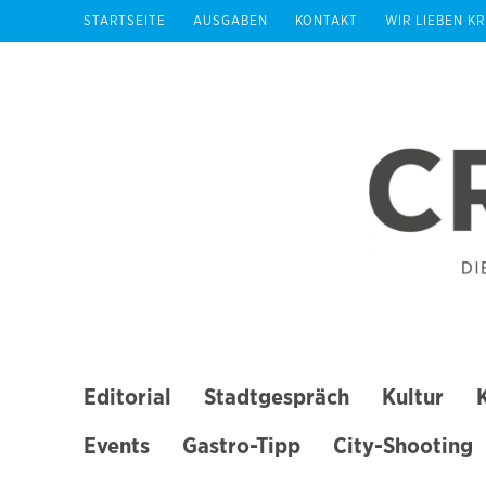
Zum
STARTSEITE
AUSGABEN
KONTAKT
WIR LIEBEN K
Inhalt
springen
(Enter
drücken)
Editorial
Stadtgespräch
Kultur
Events
Gastro-Tipp
City-Shooting