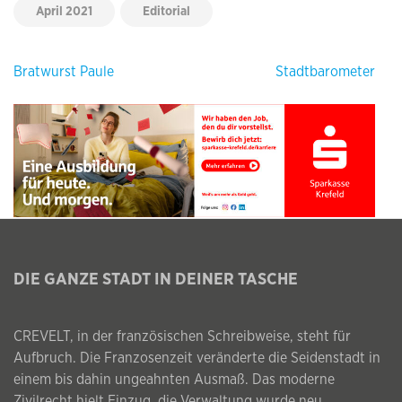
April 2021
Editorial
Beitragsnavigation
Bratwurst Paule
Stadtbarometer
DIE GANZE STADT IN DEINER TASCHE
CREVELT, in der französischen Schreibweise, steht für
Aufbruch. Die Franzosenzeit veränderte die Seidenstadt in
einem bis dahin ungeahnten Ausmaß. Das moderne
Zivilrecht hielt Einzug, die Verwaltung wurde neu