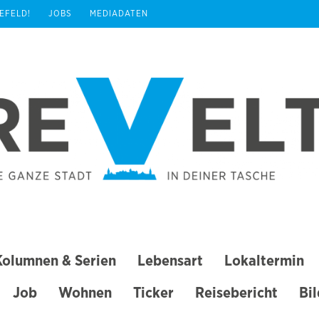
REFELD!
JOBS
MEDIADATEN
Kolumnen & Serien
Lebensart
Lokaltermin
Job
Wohnen
Ticker
Reisebericht
Bi