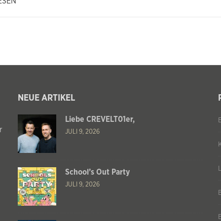
ESEN
NEUE ARTIKEL
Liebe CREVELT01er,
r
JULI 9, 2026
School’s Out Party
JULI 9, 2026