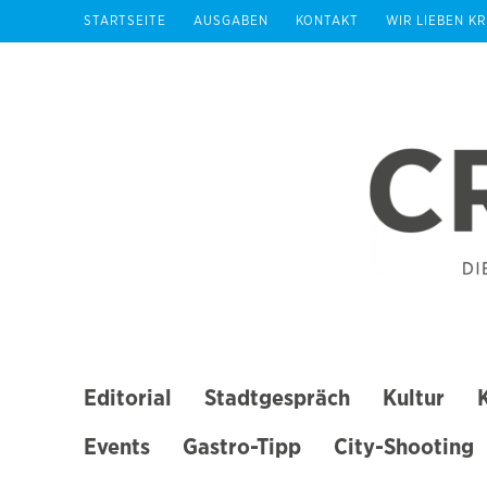
Zum
STARTSEITE
AUSGABEN
KONTAKT
WIR LIEBEN K
Inhalt
springen
(Enter
drücken)
Editorial
Stadtgespräch
Kultur
Events
Gastro-Tipp
City-Shooting