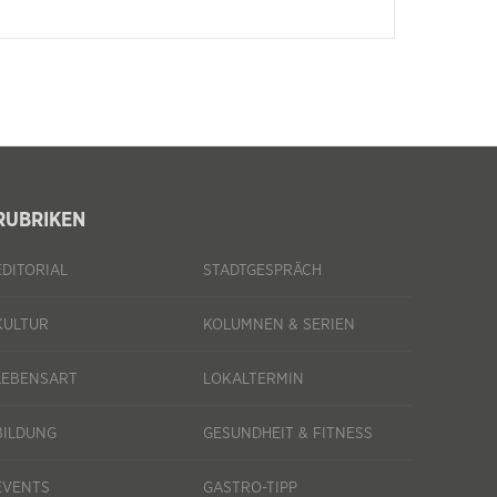
RUBRIKEN
EDITORIAL
STADTGESPRÄCH
KULTUR
KOLUMNEN & SERIEN
LEBENSART
LOKALTERMIN
BILDUNG
GESUNDHEIT & FITNESS
EVENTS
GASTRO-TIPP