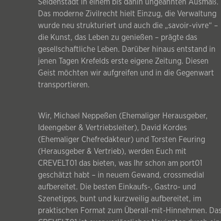
Seidenstadt in einem bis dahin ungeahnten Ausmaß.
Das moderne Zivilrecht hielt Einzug, die Verwaltung
wurde neu strukturiert und auch die „savoir-vivre“ –
die Kunst, das Leben zu genießen – prägte das
gesellschaftliche Leben. Darüber hinaus entstand in
jenen Tagen Krefelds erste eigene Zeitung. Diesen
Geist möchten wir aufgreifen und in die Gegenwart
transportieren.
Wir, Michael Neppeßen (Ehemaliger Herausgeber,
Ideengeber & Vertriebsleiter), David Kordes
(Ehemaliger Chefredakteur) und Torsten Feuring
(Herausgeber & Vertrieb), werden Euch mit
CREVELT01 das bieten, was Ihr schon am port01
geschätzt habt – in neuem Gewand, crossmedial
aufbereitet. Die besten Einkaufs-, Gastro- und
Szenetipps, bunt und kurzweilig aufbereitet, im
praktischen Format zum Überall-mit-Hinnehmen. Da