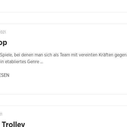
2021
op
Spiele, bei denen man sich als Team mit vereinten Kräften gege
in etabliertes Genre …
ESEN
21
 Trolley