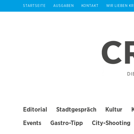
Zum
STARTSEITE
AUSGABEN
KONTAKT
WIR LIEBEN K
Inhalt
springen
(Enter
drücken)
Editorial
Stadtgespräch
Kultur
Events
Gastro-Tipp
City-Shooting