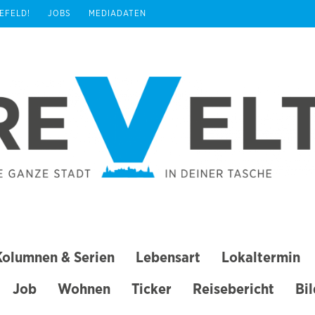
REFELD!
JOBS
MEDIADATEN
Kolumnen & Serien
Lebensart
Lokaltermin
Job
Wohnen
Ticker
Reisebericht
Bi