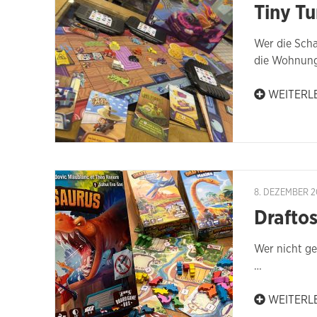
Tiny Tu
Wer die Scha
die Wohnung
WEITERL
8. DEZEMBER 2
Drafto
Wer nicht ge
…
WEITERL