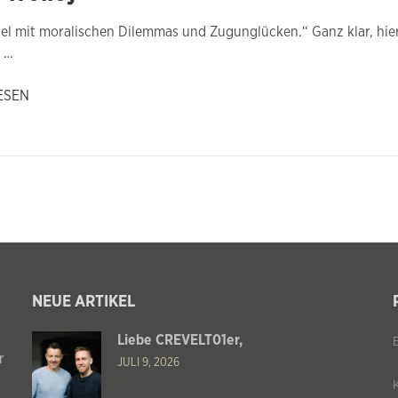
iel mit moralischen Dilemmas und Zugunglücken.“ Ganz klar, hi
u …
ESEN
NEUE ARTIKEL
Liebe CREVELT01er,
r
JULI 9, 2026