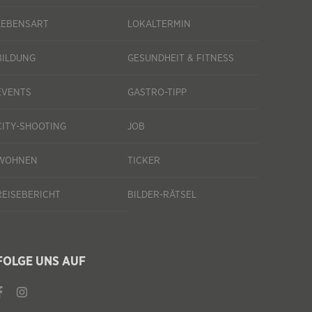
LEBENSART
LOKALTERMIN
BILDUNG
GESUNDHEIT & FITNESS
EVENTS
GASTRO-TIPP
CITY-SHOOTING
JOB
WOHNEN
TICKER
REISEBERICHT
BILDER-RÄTSEL
FOLGE UNS AUF