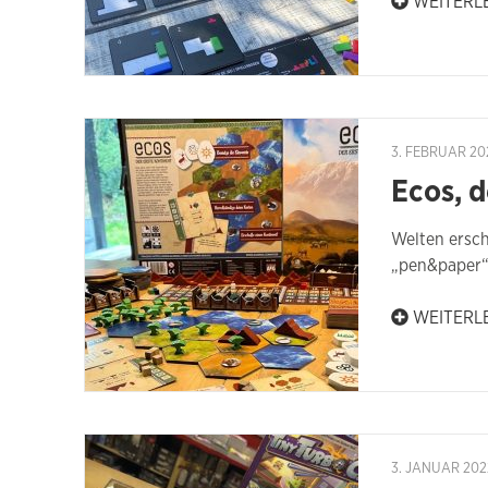
WEITERL
3. FEBRUAR 20
Ecos, d
Welten ersch
„pen&paper“
WEITERL
3. JANUAR 202