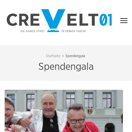
Zum
Inhalt
springen
(Enter
drücken)
CREVELT01 – DIE
GANZE STADT IN
Startseite
>
Spendengala
DEINER TASCHE
Spendengala