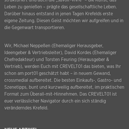
strukturiert und auch die „savoir-vivre“ – die Kunst, das
Leben zu genießen – prägte das gesellschaftliche Leben.
Darüber hinaus entstand in jenen Tagen Krefelds erste
eigene Zeitung. Diesen Geist möchten wir aufgreifen und in
die Gegenwart transportieren.
Wir, Michael Neppeßen (Ehemaliger Herausgeber,
Ideengeber & Vertriebsleiter), David Kordes (Ehemaliger
Chefredakteur) und Torsten Feuring (Herausgeber &
Vertrieb), werden Euch mit CREVELT01 das bieten, was Ihr
schon am port01 geschätzt habt – in neuem Gewand,
crossmedial aufbereitet. Die besten Einkaufs-, Gastro- und
Szenetipps, bunt und kurzweilig aufbereitet, im praktischen
Format zum Überall-mit-Hinnehmen. Das CREVELT01 ist
euer verlässlicher Navigator durch ein sich ständig
veränderndes Krefeld.