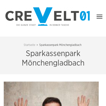
Zum
Inhalt
springen
(Enter
drücken)
CREVELT01 – DIE
GANZE STADT IN
Startseite
>
Sparkassenpark Mönchengladbach
DEINER TASCHE
Sparkassenpark
Mönchengladbach