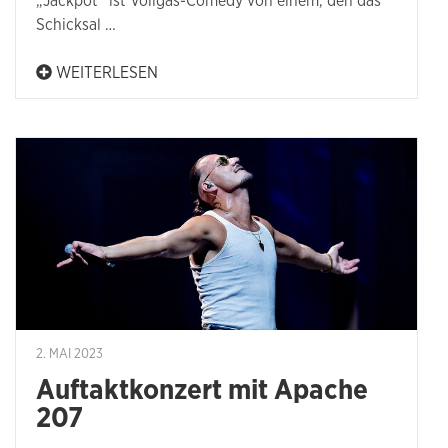
„Jackpot“ ist Vollgas-Comedy von einem, den das
Schicksal …
WEITERLESEN
2. MAI 2023
Auftaktkonzert mit Apache
207