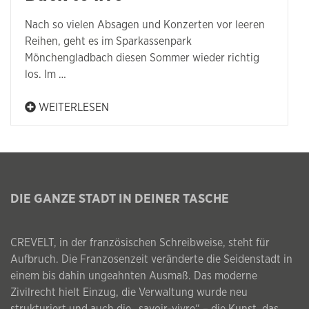
Nach so vielen Absagen und Konzerten vor leeren
Reihen, geht es im Sparkassenpark
Mönchengladbach diesen Sommer wieder richtig
los. Im …
WEITERLESEN
DIE GANZE STADT IN DEINER TASCHE
CREVELT, in der französischen Schreibweise, steht für
Aufbruch. Die Franzosenzeit veränderte die Seidenstadt in
einem bis dahin ungeahnten Ausmaß. Das moderne
Zivilrecht hielt Einzug, die Verwaltung wurde neu