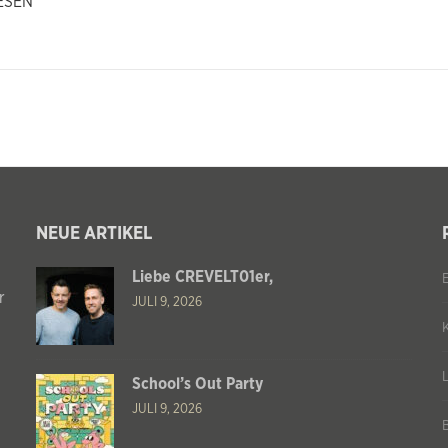
ESEN
NEUE ARTIKEL
Liebe CREVELT01er,
r
JULI 9, 2026
School’s Out Party
JULI 9, 2026