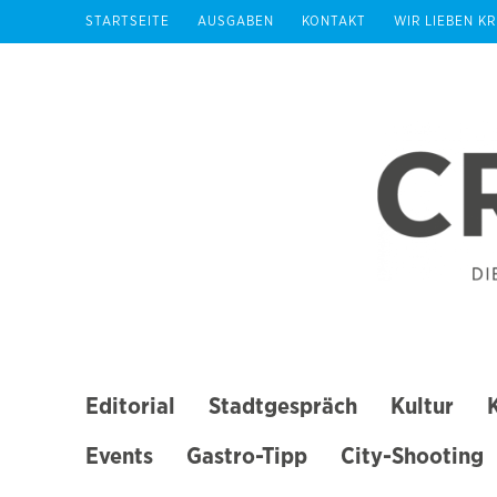
Zum
STARTSEITE
AUSGABEN
KONTAKT
WIR LIEBEN K
Inhalt
springen
(Enter
drücken)
Editorial
Stadtgespräch
Kultur
Events
Gastro-Tipp
City-Shooting