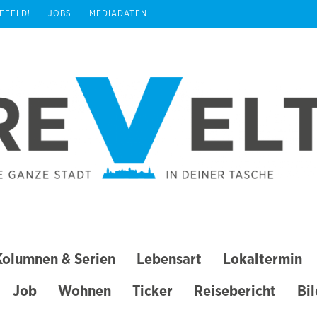
REFELD!
JOBS
MEDIADATEN
Kolumnen & Serien
Lebensart
Lokaltermin
Job
Wohnen
Ticker
Reisebericht
Bi