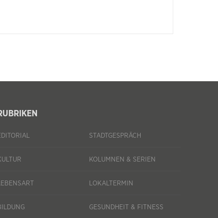
RUBRIKEN
EDITORIAL
STADTGESPRÄCH
KULTUR
KOLUMNEN & SERIEN
LEBENSART
LOKALTERMIN
BILDUNG
GESUNDHEIT & FITNESS