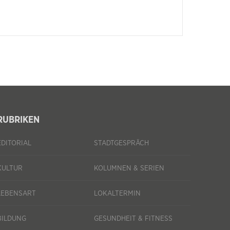
RUBRIKEN
EDITORIAL
STADTGESPRÄCH
KULTUR
KOLUMNEN & SERIEN
LEBENSART
LOKALTERMIN
BILDUNG
GESUNDHEIT & FITNESS