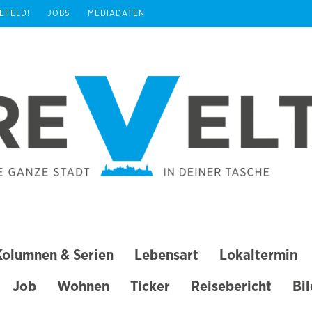
REFELD!
JOBS
MEDIADATEN
Kolumnen & Serien
Lebensart
Lokaltermin
Job
Wohnen
Ticker
Reisebericht
Bi