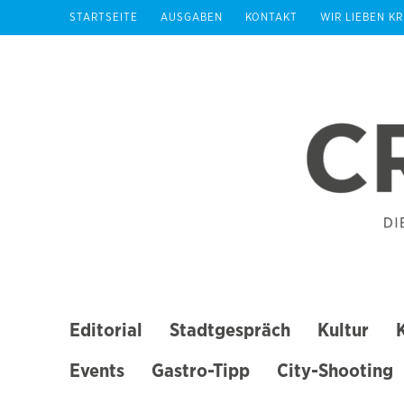
Zum
STARTSEITE
AUSGABEN
KONTAKT
WIR LIEBEN K
Inhalt
springen
(Enter
drücken)
Editorial
Stadtgespräch
Kultur
Events
Gastro-Tipp
City-Shooting