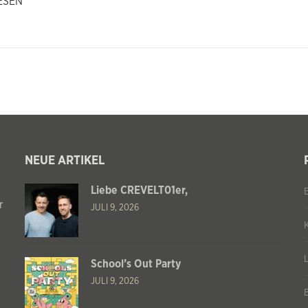
ESEN
NEUE ARTIKEL
Liebe CREVELT01er,
r
JULI 9, 2026
School’s Out Party
JULI 9, 2026