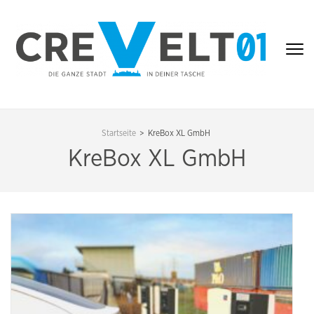
Zum
Inhalt
springen
(Enter
drücken)
CREVELT01 – DIE
GANZE STADT IN
Startseite
>
KreBox XL GmbH
DEINER TASCHE
KreBox XL GmbH