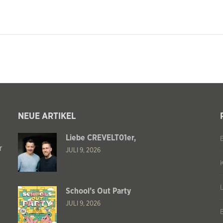
NEUE ARTIKEL
Liebe CREVELT01er,
r
JULI 9, 2026
School’s Out Party
JULI 9, 2026