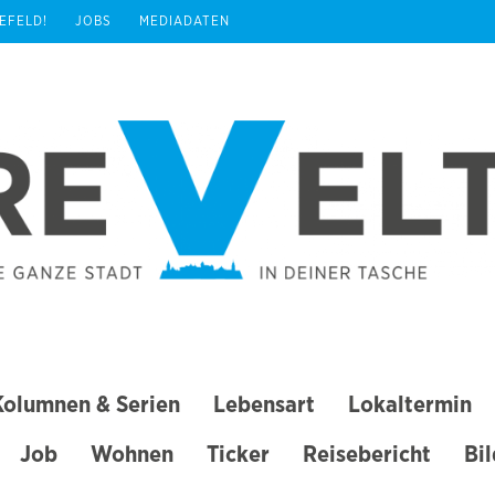
REFELD!
JOBS
MEDIADATEN
Kolumnen & Serien
Lebensart
Lokaltermin
Job
Wohnen
Ticker
Reisebericht
Bi