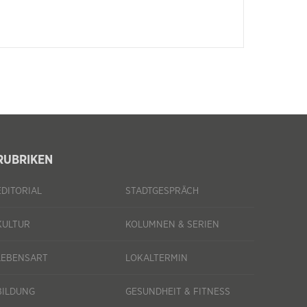
RUBRIKEN
EDITORIAL
STADTGESPRÄCH
KULTUR
KOLUMNEN & SERIEN
LEBENSART
LOKALTERMIN
BILDUNG
GESUNDHEIT & FITNESS