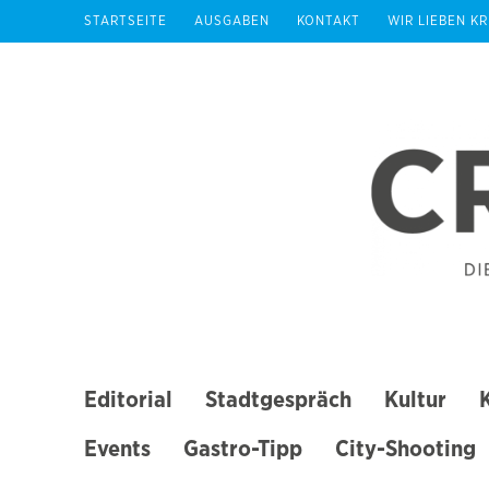
Zum
STARTSEITE
AUSGABEN
KONTAKT
WIR LIEBEN K
Inhalt
springen
(Enter
drücken)
Editorial
Stadtgespräch
Kultur
Events
Gastro-Tipp
City-Shooting