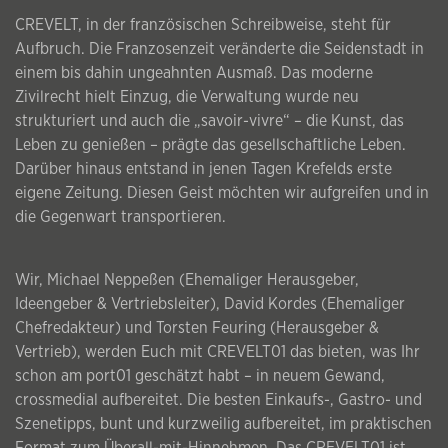
CREVELT, in der französischen Schreibweise, steht für
Aufbruch. Die Franzosenzeit veränderte die Seidenstadt in
einem bis dahin ungeahnten Ausmaß. Das moderne
Zivilrecht hielt Einzug, die Verwaltung wurde neu
strukturiert und auch die „savoir-vivre“ – die Kunst, das
Leben zu genießen – prägte das gesellschaftliche Leben.
Darüber hinaus entstand in jenen Tagen Krefelds erste
eigene Zeitung. Diesen Geist möchten wir aufgreifen und in
die Gegenwart transportieren.
Wir, Michael Neppeßen (Ehemaliger Herausgeber,
Ideengeber & Vertriebsleiter), David Kordes (Ehemaliger
Chefredakteur) und Torsten Feuring (Herausgeber &
Vertrieb), werden Euch mit CREVELT01 das bieten, was Ihr
schon am port01 geschätzt habt – in neuem Gewand,
crossmedial aufbereitet. Die besten Einkaufs-, Gastro- und
Szenetipps, bunt und kurzweilig aufbereitet, im praktischen
Format zum Überall-mit-Hinnehmen. Das CREVELT01 ist