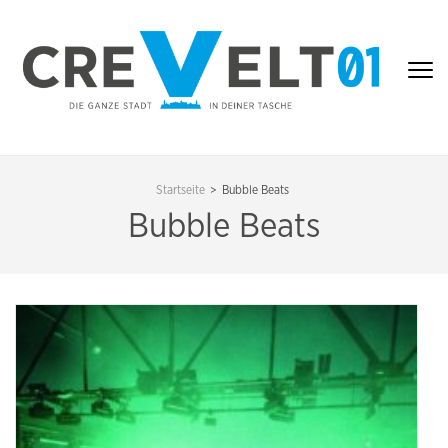
Zum
Inhalt
springen
(Enter
drücken)
CREVELT01 – DIE
GANZE STADT IN
Startseite
>
Bubble Beats
DEINER TASCHE
Bubble Beats