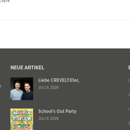
ESEN
NEUE ARTIKEL
Liebe CREVELT01er,
r
JULI 9, 2026
School’s Out Party
JULI 9, 2026