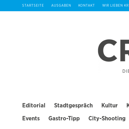
Zum
STARTSEITE
AUSGABEN
KONTAKT
WIR LIEBEN K
Inhalt
springen
(Enter
drücken)
Editorial
Stadtgespräch
Kultur
Events
Gastro-Tipp
City-Shooting