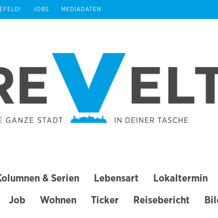
REFELD!
JOBS
MEDIADATEN
Kolumnen & Serien
Lebensart
Lokaltermin
Job
Wohnen
Ticker
Reisebericht
Bi