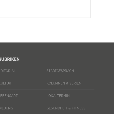
RUBRIKEN
EDITORIAL
STADTGESPRÄCH
KULTUR
KOLUMNEN & SERIEN
LEBENSART
LOKALTERMIN
BILDUNG
GESUNDHEIT & FITNESS