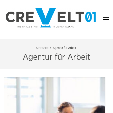
Zum
Inhalt
springen
(Enter
drücken)
CREVELT01 – DIE
GANZE STADT IN
Startseite
>
Agentur für Arbeit
DEINER TASCHE
Agentur für Arbeit